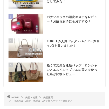
けしてみた！
3
パナソニックの頭皮エステをレビュ
ー！お疲れ女子にもおすすめ！
4
FURLAの人気バッグ・パイパー(Mサ
イズ)を買いました！
5
軽くて丈夫な通勤バッグ！ロンシャ
ンとエルベシャプリエの両方を使っ
た私が比較レビュー
HOME
美容・健康
美容家電
温めながら流す！温感かっさで顔もボディも簡単ケア