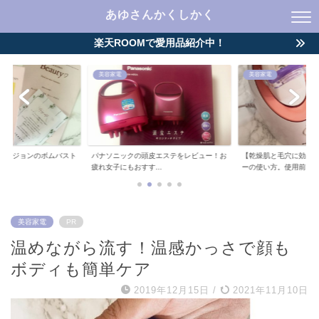
あゆさんかくしかく
楽天ROOMで愛用品紹介中！
美容家電
スキンケア
皮エステをレビュー！お
【乾燥肌と毛穴に効果】ナノケアスチーマ
資生堂レシピストのプ
..
ーの使い方。使用前...
液をアラサーが使っ...
美容家電
PR
温めながら流す！温感かっさで顔も
ボディも簡単ケア
2019年12月15日
/
2021年11月10日