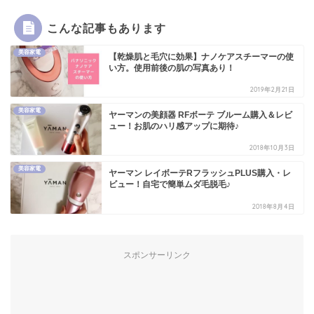
こんな記事もあります
美容家電
【乾燥肌と毛穴に効果】ナノケアスチーマーの使
い方。使用前後の肌の写真あり！
2019年2月21日
美容家電
ヤーマンの美顔器 RFボーテ ブルーム購入＆レビ
ュー！お肌のハリ感アップに期待♪
2018年10月3日
美容家電
ヤーマン レイボーテRフラッシュPLUS購入・レ
ビュー！自宅で簡単ムダ毛脱毛♪
2018年8月4日
スポンサーリンク