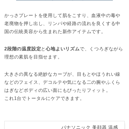
かっさプレートを使用して肌をこすり、血液中の毒や
老廃物を押し出し、リンパや経路の流れを良くする中
国の伝統美容から生まれた新作アイテムです。
2段階の温度設定
と
心地よいリズム
で、くつろぎながら
理想の素肌を目指せます。
大きさの異なる絶妙なカーブが、目もとやほうれい線
などのフェイス、デコルテや気になる二の腕やふくら
はぎなどボディの広い面にもぴったりフィット。
これ1台でトータルにケアできます。
パナソニック 美顔器 温感