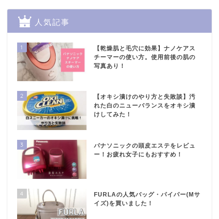
人気記事
1
【乾燥肌と毛穴に効果】ナノケアス
チーマーの使い方。使用前後の肌の
写真あり！
2
【オキシ漬けのやり方と失敗談】汚
れた白のニューバランスをオキシ漬
けしてみた！
3
パナソニックの頭皮エステをレビュ
ー！お疲れ女子にもおすすめ！
4
FURLAの人気バッグ・パイパー(Mサ
イズ)を買いました！