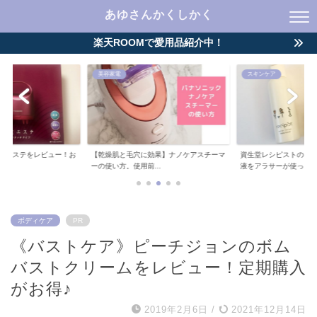
あゆさんかくしかく
楽天ROOMで愛用品紹介中！
美容家電
スキンケア
皮エステをレビュー！お
【乾燥肌と毛穴に効果】ナノケアスチーマ
資生堂レシピストのプ
..
ーの使い方。使用前...
液をアラサーが使っ...
ボディケア
PR
《バストケア》ピーチジョンのボム
バストクリームをレビュー！定期購入
がお得♪
2019年2月6日
/
2021年12月14日