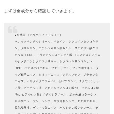
まずは全成分から確認していきます。
●全成分 ［セダクティブフラワー］
水、イソペンチルジオール、ベタイン、シクロペンタシロキサ
ン、グリセリン、エチルヘキサン酸セチル、ステアリン酸グリ
セリル（SE）、トリメチルシロキシケイ酸、(ジメチコン／ビニ
ルジメチコン）クロスポリマー、シクロヘキサシロキサン、
DPG、ハナスゲ根エキス、プエラリアミリフィカ根エキス、ダ
イズ種子エキス、ヒオウギエキス、α-アルブチン、プラセンタ
エキス、ポリクオタニウム-51、セレブロシド、スクワラン、シ
ア脂、ピーナッツ油、アセチルヒアルロン酸Na、ヒアルロン酸
Na、ヒアルロン酸ジメチルシラノール、加水分解コラーゲン、
水溶性コラーゲン、シルク、加水分解シルク、モモ葉エキス、
豆乳発酵液、ゲットウ葉エキス、パルミチン酸レチノール、テ