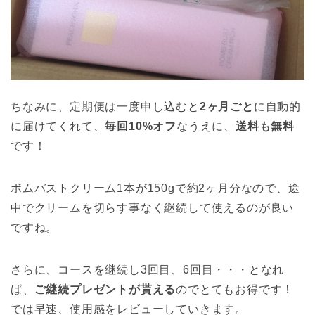
ちなみに、定期便は一度申し込むと
2ヶ月ごと
に自動的
に届けてくれて、
毎回10%オフ
なうえに、
送料も無料
です！
ボムバストクリーム1本が150gで約2ヶ月分なので、途
中でクリームを切らす事なく継続して使えるのが良い
ですね。
さらに、コースを継続し3回目、6回目・・・となれ
ば、
ご継続プレゼントが貰える
のでとてもお得です！
では早速、使用感をレビューしていきます。