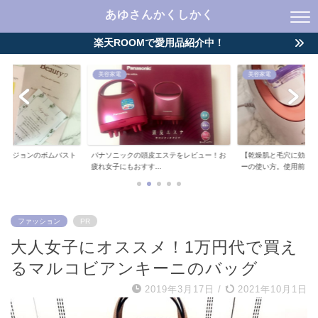
あゆさんかくしかく
楽天ROOMで愛用品紹介中！
美容家電
スキンケア
皮エステをレビュー！お
【乾燥肌と毛穴に効果】ナノケアスチーマ
資生堂レシピストのプ
..
ーの使い方。使用前...
液をアラサーが使っ...
ファッション
PR
大人女子にオススメ！1万円代で買え
るマルコビアンキーニのバッグ
2019年3月17日
/
2021年10月1日