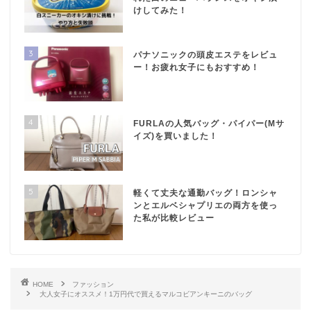
けしてみた！
3
パナソニックの頭皮エステをレビュ
ー！お疲れ女子にもおすすめ！
4
FURLAの人気バッグ・パイパー(Mサ
イズ)を買いました！
5
軽くて丈夫な通勤バッグ！ロンシャ
ンとエルベシャプリエの両方を使っ
た私が比較レビュー
HOME
ファッション
大人女子にオススメ！1万円代で買えるマルコビアンキーニのバッグ