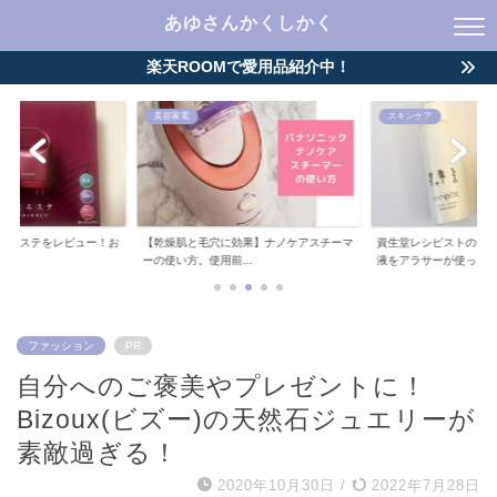
あゆさんかくしかく
楽天ROOMで愛用品紹介中！
美容家電
スキンケア
皮エステをレビュー！お
【乾燥肌と毛穴に効果】ナノケアスチーマ
資生堂レシピストのプ
..
ーの使い方。使用前...
液をアラサーが使っ...
ファッション
PR
自分へのご褒美やプレゼントに！
Bizoux(ビズー)の天然石ジュエリーが
素敵過ぎる！
2020年10月30日
/
2022年7月28日