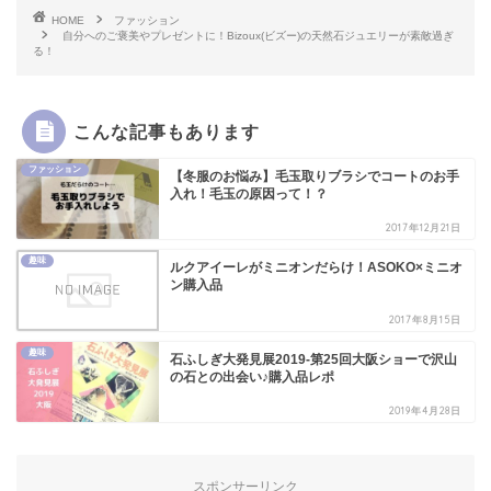
HOME
ファッション
自分へのご褒美やプレゼントに！Bizoux(ビズー)の天然石ジュエリーが素敵過ぎ
る！
こんな記事もあります
ファッション
【冬服のお悩み】毛玉取りブラシでコートのお手
入れ！毛玉の原因って！？
2017年12月21日
趣味
ルクアイーレがミニオンだらけ！ASOKO×ミニオ
ン購入品
2017年8月15日
趣味
石ふしぎ大発見展2019-第25回大阪ショーで沢山
の石との出会い♪購入品レポ
2019年4月28日
スポンサーリンク