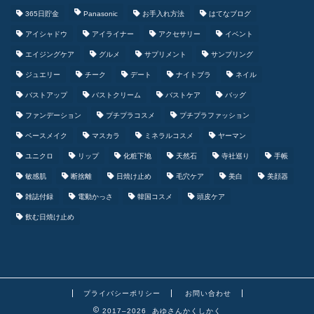
365日貯金
Panasonic
お手入れ方法
はてなブログ
アイシャドウ
アイライナー
アクセサリー
イベント
エイジングケア
グルメ
サプリメント
サンプリング
ジュエリー
チーク
デート
ナイトブラ
ネイル
バストアップ
バストクリーム
バストケア
バッグ
ファンデーション
プチプラコスメ
プチプラファッション
ベースメイク
マスカラ
ミネラルコスメ
ヤーマン
ユニクロ
リップ
化粧下地
天然石
寺社巡り
手帳
敏感肌
断捨離
日焼け止め
毛穴ケア
美白
美顔器
雑誌付録
電動かっさ
韓国コスメ
頭皮ケア
飲む日焼け止め
プライバシーポリシー
お問い合わせ
2017–2026 あゆさんかくしかく