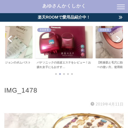
あゆさんかくしかく
楽天ROOMで愛用品紹介中！
美容家電
美容家電
ーチジョンのボムバスト
パナソニックの頭皮エステをレビュー！お
【乾燥肌と毛穴に効果
..
疲れ女子にもおすす...
ーの使い方。使用前...
IMG_1478
2019年4月11日